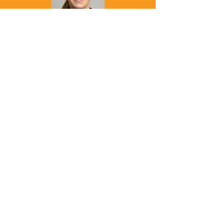
Michaela Steiner, BSc
+43 (0) 677 6341 9063
steiner@physiozunke.at
Online buchen
Impressum
Datenschutz
© 2026 Physiozentrum Salzburg