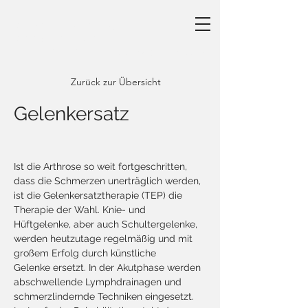
PRAXIS FREIBERUFLICHER
PHYSIOTHERAPEUTINNEN I
WAHLTHERAPIE I TEL
+43 (0) 676 930 3392
Zurück zur Übersicht
Gelenkersatz
Ist die Arthrose so weit fortgeschritten, 
dass die Schmerzen unerträglich werden, 
ist die Gelenkersatztherapie (TEP) die 
Therapie der Wahl. Knie- und 
Hüftgelenke, aber auch Schultergelenke, 
werden heutzutage regelmäßig und mit 
großem Erfolg durch künstliche 
Gelenke ersetzt. In der Akutphase werden 
abschwellende Lymphdrainagen und 
schmerzlindernde Techniken eingesetzt. 