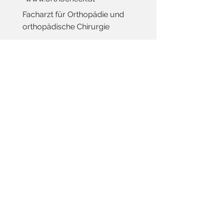
Facharzt für Orthopädie und
orthopädische Chirurgie
Dr. Christian Behrendt
www.spinedoctors.at
Facharzt für Orthopädie und