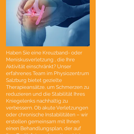
Haben Sie eine Kreuzband- oder
Meniskusverletzung , die Ihre
Aktivität einschränkt? Unser
erfahrenes Team im Physiozentrum
Salzburg bietet gezielte
Therapieansätze, um Schmerzen zu
reduzieren und die Stabilität Ihres
Kniegelenks nachhaltig zu
verbessern. Ob akute Verletzungen
oder chronische Instabilitäten – wir
erstellen gemeinsam mit Ihnen
einen Behandlungsplan, der auf